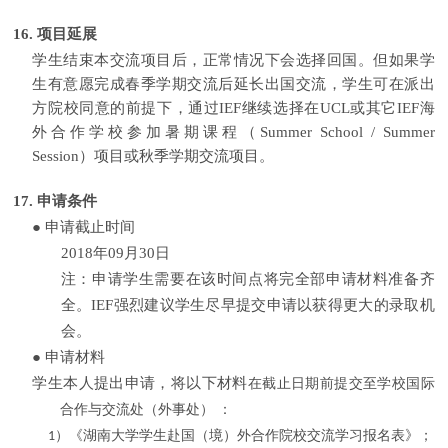
16.
项目延展
学生结束本交流项目后，正常情况下会选择回国。但如果学
生有意愿完成春季学期交流后延长出国交流，学生可在派出
方院校同意的前提下，通过
IEF
继续选择在
UCL
或其它
IEF
海
外合作学校参加暑期课程（
Summer School / Summer
Session
）项目或秋季学期交流项目。
17.
申请条件
●
申请截止时间
2018
年
09
月
30
日
注：申请学生需要在该时间点将完全部申请材料准备齐
全。
IEF
强烈建议学生尽早提交申请以获得更大的录取机
会。
●
申请材料
学生本人提出申请，将以下材料
在截止日期前提交至
学校国际
合作与交流处（外事处）
：
）
《
湖南大学学生赴国（境）外合作院校交流学习报名表》
；
1