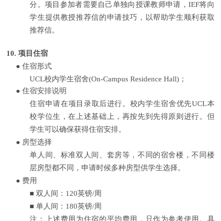
分。项目参加者需要自己单独向授课教师申请，
IEF
将向
学生提供教授推荐信的申请技巧，以帮助学生顺利获取
推荐信。
10.
项目住宿
●
住宿形式
UCL
校内学生宿舍
(On-Campus Residence Hall)
；
●
住宿安排说明
住宿申请在项目录取后进行。校内学生宿舍优先
UCL
本
校学位生，在上述基础上，再按先到先得原则进行。但
学生可以确保获得住宿安排。
●
房型选择
单人间、标准双人间、套房等，不同的宿舍楼，不同楼
层房型都不同，申请时候多种房型供学生选择。
●
费用
■
双人间：
120
英镑
/
周
■
单人间：
180
英镑
/
周
注：上述费用为住宿的平均费用，只作为参考使用。具