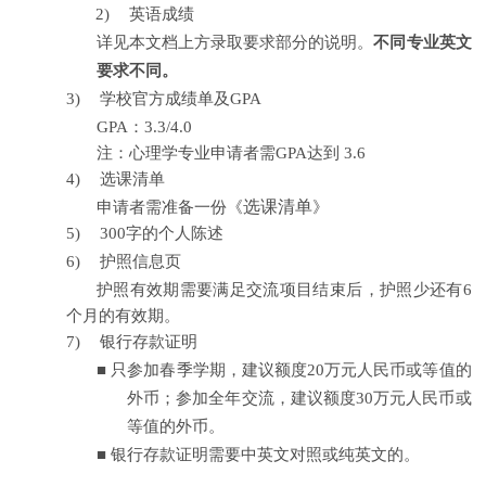
2)
英语成绩
详见本文档上方录取要求部分的说明。
不同专业英文
要求不同。
3)
学校官方成绩单及
GPA
GPA
：
3.3/4.0
注：心理学专业申请者需
GPA
达到
3.6
4)
选课清单
选课清单
申请者需准备一份《
》
5)
300
字的个人陈述
6)
护照信息页
护照有效期需要满足交流项目结束后，护照少还有
6
个月的有效期。
7)
银行存款证明
■
只参加春季学期，建议额度
20
万元人民币或等值的
外币；参加全年交流，建议额度
30
万元人民币或
等值的外币。
■
银行存款证明需要中英文对照或纯英文的。