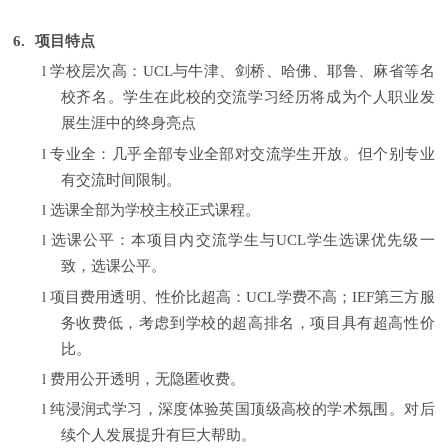
6.
项目特点
l
学校层次高：
UCL
与牛津、剑桥、哈佛、耶鲁、麻省等名
校齐名。学生在此校的交流学习经历将成为个人职业发
展生涯中的终身亮点
l
专业全：几乎全部专业全部对交流学生开放。但个别专业
有交流时间限制。
l
选课全部为学校主校正式课程。
l
选课公平：本项目内交流学生与
UCL
学生选课优先级一
致，选课公平。
l
项目费用透明、性价比超高：
UCL
学费不高；
IEF
第三方服
务收费低，考虑到学校的超高排名，项目具有超高性价
比。
l
费用公开透明，无隐匿收费。
l
纯浸润式学习，深度体验英国顶级高校的学术氛围。对后
续个人发展提升有巨大帮助。