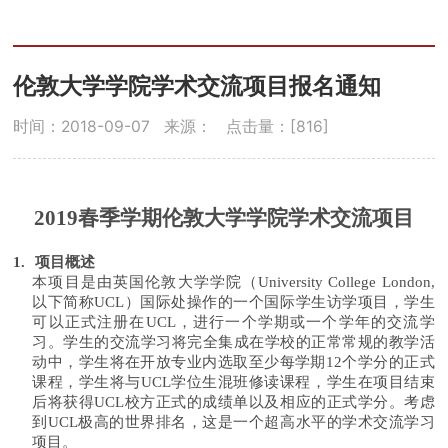
伦敦大学学院学术交流项目报名通知
时间：2018-09-07
来源：
点击量：[
816
]
2019
春季学期伦敦大学学院学术交流项目
1.
项目概述
本项目是由英国伦敦大学学院（
University College London,
以下简称
UCL
）国际处操作的一个国际学生访学项目，学生
可以正式注册在
UCL
，进行一个学期或一个学年的交流学
习。学生的交流学习将完全集成在学校的正常常规的教学活
动中，学生将在开放专业内选取至少每学期
12
个学分的正式
课程，学生将与
UCL
学位生混班修读课程，学生在项目结束
后将获得
UCL
校方正式的成绩单以及相应的正式学分。考虑
到
UCL
极高的世界排名，这是一个超高水平的学术交流学习
项目。