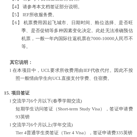
【4】
请参考本文档签证部分说明。
【5】
IEF
所收服务费。
【6】
机票费用因起飞城市、日期时间、舱位选择、是否旺
季、是否促销等多种因素变化决定。此处无法准确预估
机票，一般一年内国际往返机票在
7000-10000
人民币不
等。
其它说明：
l
在本项目中，
UCL
要求所收费用由
IEF
代收代付。因此不按
照一般情由学生向
UCL
直接支付学费、住宿费。
15.
项目签证
l
交流学习
6
个月以下
(
春季学期交流
)
短期学生访问签证（
Short-term Study Visa
），签证申请费
93
英镑
l
交流学习
6
个月以上
(
学年交流
)
Tier 4
普通学生类签证（
Tier 4 Visa
），签证申请费
335
英镑