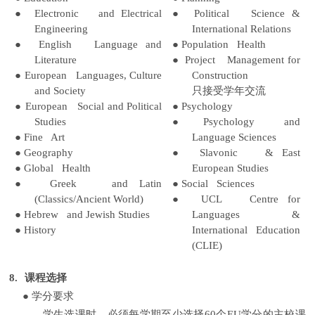
●
Electronic and Electrical
●
Political Science &
Engineering
International Relations
●
English Language and
●
Population Health
Literature
●
Project Management for
●
European Languages, Culture
Construction
and Society
只接受学年交流
●
European Social and Political
●
Psychology
Studies
●
Psychology and
●
Fine Art
Language Sciences
●
Geography
●
Slavonic & East
●
Global Health
European Studies
●
Greek and Latin
●
Social Sciences
(Classics/Ancient World)
●
UCL Centre for
●
Hebrew and Jewish Studies
Languages &
●
History
International Education
(CLIE)
8.
课程选择
●
学分要求
学生选课时，必须每学期至少选择
60
个
EU
学分的主校课