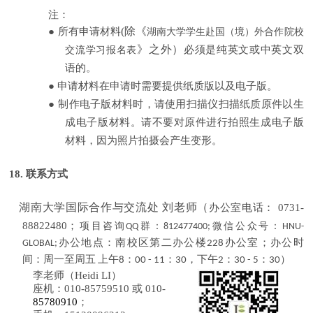
注：
(除《
●
所有申请材料
湖南大学学生赴国（境）外合作院校
》之外）
必须是纯英文或中英文双
交流学习报名表
语的。
●
申请材料在申请时需要提供纸质版以及电子版
。
●
制作电子版材料时，请使用扫描仪扫描纸质原件以生
成电子版材料。请不要对原件进行拍照生成电子版
材料，因为照片拍摄会产生变形。
18.
联系方式
湖南大学国际合作与交流处 刘老师（
办公室电话： 0731-
88822480；
项目咨询QQ群：812477400;微信公众号：HNU-
GLOBAL;
办公地点：南校区第二办公楼228办公室；办公时
间：周一至周五 上午8：00 - 11：30，下午2：30 - 5：30）
李老师（
Heidi LI
）
座机：
010-85759510
或
010-
85780910
；