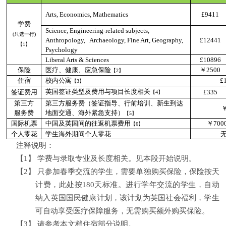
Arts, Economics, Mathematics
£9411
学费
Science, Engineering-related subjects,
(
只选一行
)
Anthropology, Archaeology, Fine Art, Geography,
£12441
【
1
】
Psychology
Liberal Arts & Sciences
£10896
保险
医疗、健康、应急保险
￥
2500
【
2
】
住宿
校内公寓
£
【
3
】
英国签证类型及费用与项目长度相关
签证费用
£335
【
4
】
第三方
第三方服务费（签证指导、行前培训、新生到达
服务费
地面交通、海外紧急支持）
【
5
】
国际机票
中国及英国间的往返机票费用
￥
700
【
6
】
个人零花
学生海外期间个人零花
注释说明：
【1】
学费与录取专业及长度相关。见本段开始说明。
【2】
只参加春季交流的学生，需要单独购买保险，保险按天
计费，此处按
180
天标准。进行学年交流的学生，自动
纳入英国国民健康计划，该计划为英国社会福利，学生
可自动享受医疗保障服务，无需购买额外购买保险。
【3】
请参考本文档住宿部分说明。