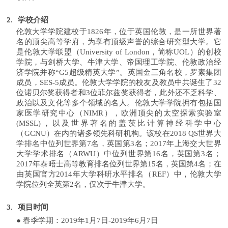
2.
学校介绍
伦敦大学学院建校于
1826
年，位于英国伦敦，是一所世界著
名的顶尖高等学府，为享有顶级声誉的综合研究型大学。它
是伦敦大学联盟（
University of London
，简称
UOL
）的创校
学院，与剑桥大学、牛津大学、帝国理工学院、伦敦政治经
济学院并称“
G5
超级精英大学”。英国金三角名校，罗素集团
成员，
SES-5
成员。伦敦大学学院的校友及教员中共诞生了
32
位诺贝尔奖获得者和
3
位菲尔兹奖获得者，此外还不乏科学、
政治以及文化等多个领域的名人。伦敦大学学院拥有包括国
家医学研究中心（
NIMR
），欧洲顶尖的太空探索实验室
(MSSL)
，以及世界著名的盖茨比计算神经科学中心
（
GCNU
）在内的诸多领先科研机构。该校在
2018 QS
世界大
学排名中位列世界第
7
名，英国第
3
名；
2017
年上海交大世界
大学学术排名（
ARWU
）中位列世界第
16
名，英国第
3
名；
2017
年泰晤士高等教育排名位列世界第
15
名，英国第
4
名；在
由英国官方
2014
年大学科研水平排名（
REF
）中，伦敦大学
学院位列全英第
2
名，仅次于牛津大学。
3.
项目时间
●
春季学期：
2019
年
1
月
7
日
-2019
年
6
月
7
日