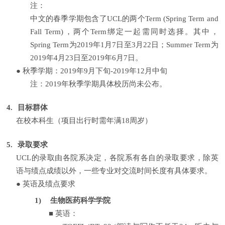
注：
中文的春季学期包含了
UCL
的两个
Term (Spring Term and
Fall Term)
，两个
Term
绑定一起需同时选择。其中，
Spring Term
为
2019
年
1
月
7
日至
3
月
22
日；
Summer Term
为
2019
年
4
月
23
日至
2019
年
6
月
7
日。
●
秋季学期：
2019
年
9
月下旬
-2019
年
12
月中旬
注：
2019
年秋季学期具体校历尚未公布。
4.
目标群体
在校本科生（项目出行时需年满
18
周岁）
5.
录取要求
UCL
的录取由各院系决定，各院系有各自的录取要求，除英
语与绩点成绩以外，一些专业对交流时间长度有具体要求。
●
英语及绩点要求
1)
生物医药科学学院
■
英语：