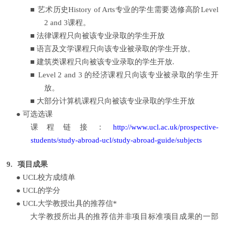
■
艺术历史
History of Arts
专业的学生需要选修高阶
Level
2 and 3
课程。
■
法律课程只向被该专业录取的学生开放
■
语言及文学课程只向该专业被录取的学生开放。
■
建筑类课程只向被该专业录取的学生开放
.
■
Level 2 and 3
的经济课程只向该专业被录取的学生开
放。
■
大部分计算机课程只向被该专业录取的学生开放
●
可选选课
课程链接：
http://www.ucl.ac.uk/prospective-
students/study-abroad-ucl/study-abroad-guide/subjects
9.
项目成果
●
UCL
校方成绩单
●
UCL
的学分
●
UCL
大学教授出具的推荐信
*
大学教授所出具的推荐信并非项目标准项目成果的一部