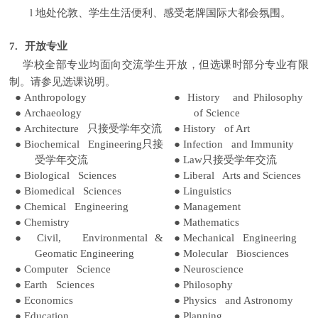
l
地处伦敦、学生生活便利、感受老牌国际大都会氛围。
7.
开放专业
学校全部专业均面向交流学生开放，但选课时部分专业有限
制。请参见选课说明。
●
Anthropology
●
History and Philosophy
●
Archaeology
of Science
●
Architecture
只接受学年交流
●
History of Art
●
Biochemical Engineering
只接
●
Infection and Immunity
受学年交流
●
Law
只接受学年交流
●
Biological Sciences
●
Liberal Arts and Sciences
●
Biomedical Sciences
●
Linguistics
●
Chemical Engineering
●
Management
●
Chemistry
●
Mathematics
●
Civil, Environmental &
●
Mechanical Engineering
Geomatic Engineering
●
Molecular Biosciences
●
Computer Science
●
Neuroscience
●
Earth Sciences
●
Philosophy
●
Economics
●
Physics and Astronomy
●
Education
●
Planning