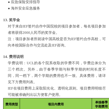
●
应急保险安排指导
●
海外安全应急服务
13.
奖学金
对于来自
IEF
签约合作中国院校的项目参加者，每名项目参加
者将获得
2000
人民币的奖学金。
注：项目参加者所就读中国高校是否为
IEF
签约合作高校，可
向本校国际合作与交流处及
IEF
咨询。
14.
费用说明
学费说明：
UCL
的各个院系收取的学费不同，学费总体分为
三个档次。另外，由于春季学期与秋季学期的时间长度不
同，同一档下，两个学期的费用也不一致。具体费用，请详
见下方费用列表。
IEF
在项目费用上采取阳光化、透明化原则。项目费用明细尽
可能被准确列出以方便客户使用。
单独春季
费用类型
项目内费用
学期费用